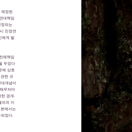
에 제정된
정연대책임
인정되는
역시 진정연
1인에게 발
의 전체책임
정을 두었다
문에 상호
 관한 규
정연대개념이
 채무자마
한 경개·
불의의 이
일본에서는
수되었다.