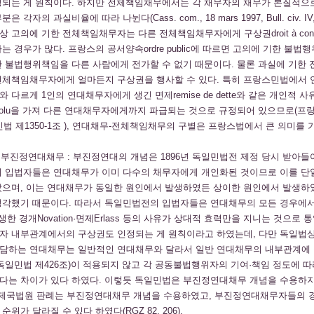
정되는 게 원칙이다. 하지만 전체책임채무에서는 각 채무자의 채무가 본질적으
각자의 과실비율에 따라 나뉜다(Cass. com., 18 mars 1997, Bull. civ. IV, n°
고의에 기한 전체책임채무자는 다른 전체책임채무자에게 구상권droit à contrib
는 경우가 많다. 프랑스의 공서양속ordre public에 따르면 고의에 기한 불법
한 불법행위책임을 다른 사람에게 전가할 수 없기 때문이다. 물론 과실에 기한
전체책임채무자에게 얼마든지 구상권을 행사할 수 있다. 특히 프랑스민법에서
 다르게 1인의 연대채무자에게 생긴 면제remise de dette와 같은 개인적 사
 absolu을 가져 다른 연대채무자에게까지 파급되는 것으로 규정되어 있으므로(
행민법 제1350-1조 ), 연대채무-전체책임채무의 구별은 프랑스법에서 큰 의미를 
 부진정연대채무 : 부진정연대의 개념은 1896년 독일민법전 제정 당시 받아들
의 입법자들은 연대채무가 이미 다수의 채무자에게 개인화된 것이므로 이를 단
았으며, 이는 연대채무가 동일한 원인에서 발생하였든 상이한 원인에서 발생하
생각했기 때문이다. 따라서 독일민법전의 입법자들은 연대채무의 모든 경우에
생한 경개Novation·면제Erlass 등의 사유가 상대적 효력만을 지니는 것으로 
자 내부관계에서의 구상권도 인정되는 게 원칙이라고 하였는데, 다만 독일법
담하는 연대채무는 일반적인 연대채무와 달라서 일반 연대채무의 내부관계에
독일민법 제426조)이 적용되지 않고 각 공동불법행위자의 기여·책임 정도에 
다는 차이가 있다 하였다. 이렇듯 독일민법은 부진정연대채무 개념을 수용하
 독일제국법원 판례는 부진정연대채무 개념을 수용하였고, 부진정연대채무자들의 
위가 달라질 수 있다 하였다(RGZ 82, 206).