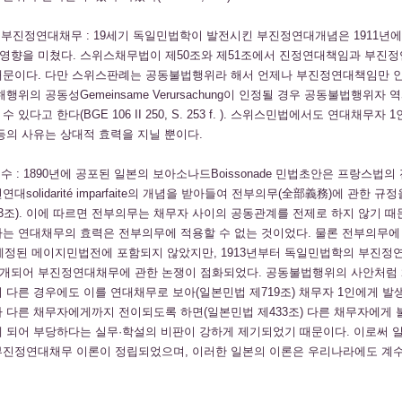
 부진정연대채무 : 19세기 독일민법학이 발전시킨 부진정연대개념은 1911년
영향을 미쳤다. 스위스채무법이 제50조와 제51조에서 진정연대책임과 부진
때문이다. 다만 스위스판례는 공동불법행위라 해서 언제나 부진정연대책임만 
행위의 공동성Gemeinsame Verursachung이 인정될 경우 공동불법행위자 
있다고 한다(BGE 106 II 250, S. 253 f. ). 스위스민법에서도 연대채무자 
등의 사유는 상대적 효력을 지닐 뿐이다.
계수 : 1890년에 공포된 일본의 보아소나드Boissonade 민법초안은 프랑스법
대solidarité imparfaite의 개념을 받아들여 전부의무(全部義務)에 관한 규
3조). 이에 따르면 전부의무는 채무자 사이의 공동관계를 전제로 하지 않기 때
하는 연대채무의 효력은 전부의무에 적용할 수 없는 것이었다. 물론 전부의무에
에 제정된 메이지민법전에 포함되지 않았지만, 1913년부터 독일민법학의 부진
개되어 부진정연대채무에 관한 논쟁이 점화되었다. 공동불법행위의 사안처럼
 다른 경우에도 이를 연대채무로 보아(일본민법 제719조) 채무자 1인에게 발생
 다른 채무자에게까지 전이되도록 하면(일본민법 제433조) 다른 채무자에게 
게 되어 부당하다는 실무·학설의 비판이 강하게 제기되었기 때문이다. 이로써 
부진정연대채무 이론이 정립되었으며, 이러한 일본의 이론은 우리나라에도 계