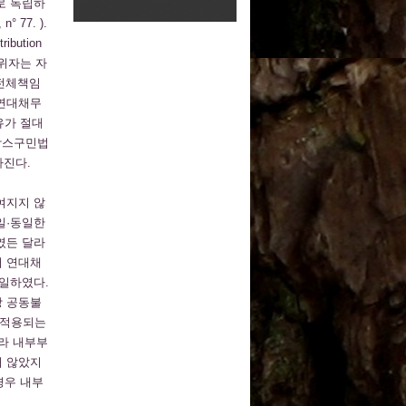
로 독립하
 77. ).
ution
행위자는 자
 전체책임
 연대채무
유가 절대
프랑스구민법
가진다.
여지지 않
일·동일한
였든 달라
서 연대채
통일하였다.
상 공동불
 적용되는
따라 내부부
지 않았지
경우 내부