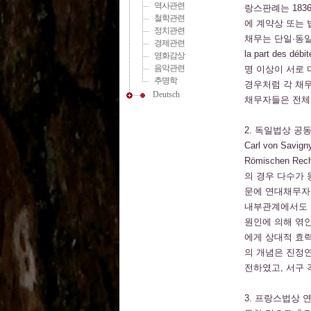
역사관련
랑스판례는 1836
철학관련
에 계약상 또는 법률
정치관련
채무는 단일·동일한 채
경제관련
la part des dé
영화감상
음악관련
명 이상이 서로
추명학
경우처럼 각 채
Deutsch
채무자들은 전체
2. 독일법상 공동
Carl von Savi
Römischen R
의 경우 다수가
문에 연대채무자
내부관계에서도 
원인에 의해 엮인
에게 상대적 효
의 개념은 진정연대e
전하였고, 서구 
3. 프랑스법상