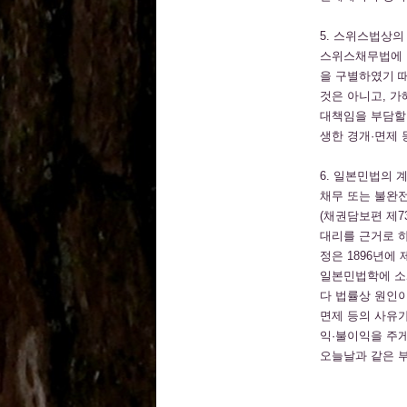
5. 스위스법상의
스위스채무법에 
을 구별하였기 
것은 아니고, 가해
대책임을 부담할 수 
생한 경개·면제 
6. 일본민법의 
채무 또는 불완전연
(채권담보편 제7
대리를 근거로 
정은 1896년
일본민법학에 소
다 법률상 원인이
면제 등의 사유가
익·불이익을 주
오늘날과 같은 