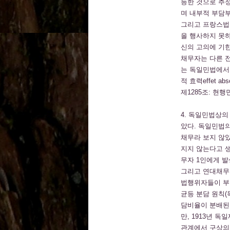
등한 것으로 추
며 내부적 부담부분은 
그리고 프랑스법상 
을 행사하지 못하
신의 고의에 기
채무자는 다른 
는 독일민법에서와
적 효력effet
제1285조: 현
4. 독일민법상의
았다. 독일민법
채무라 보지 않
지지 않는다고 
무자 1인에게 발
그리고 연대채무
법행위자들이 부
균등 분담 원칙(
담비율이 분배된
만, 1913년
관계에서 구상의 순