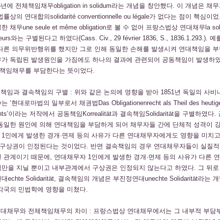
년에 전체책임채무obligation in solidum라는 개념을 창안했다. 이 개념은 채
상의 연대합의solidarité conventionnelle ou légale가 없다는 점이 핵심
무une seule et même obligation로 볼 수 없어 프랑스법상 연대채무la solida
biteurs와는 구별된다고 하였다(Cass. Civ., 29 février 1836, S., 1836.1.293.).
 다른 의무위반행위를 했지만 그로 인해 동일한 손해를 발생시켜 연대책임을 부
무가 독립된 발생원인을 가짐에도 하나의 결과에 관련되어 공동책임이 발생하였
책임채무를 부담한다는 뜻이었다.
책임과 결속책임의 구별 : 위와 같은 논의에 영향을 받아 1851년 독일의 사비니Fri
gny는 ‘현대로마법의 일부로서 채권법Das Obligationenrecht als Theil des heutig
echts’이라는 저작에서 공동책임Korrealität과 결속책임Solidarität을 구별하였다
 동일한 원인에 의해 연대책임을 부담하게 되어 채무자들 간에 단체적 성격이 
 1인에게 발생한 경개·면제 등의 사유가 다른 연대채무자에게도 영향을 미치
구상권이 인정된다는 것이었다. 반면 결속책임의 경우 연대채무자들이 실질적
 관계이기 때문에, 연대채무자 1인에게 발생한 경개·면제 등의 사유가 다른 
력만을 지닐 뿐이고 내부관계에서 구상권은 인정되지 않는다고 하였다. 그 뒤로
chte Solidarität, 결속책임의 개념은 부진정연대unechte Solidarität라는
각국의 민법학에 영향을 미쳤다.
 연대채무와 전체책임채무의 차이 : 프랑스법상 연대채무에서는 그 내부적 부담