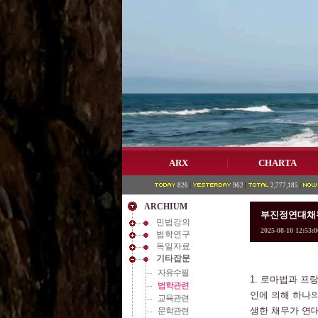
ARX
CHARTA
826
|
962
|
2,777,185
|
ARCHIUM
부진정연대채무
민법강의
2025-08-10 12:53:0
법학연구
독일자료
기타잡문
자유수필
1. 로마법과 프
법학관련
인에 의해 하나의
교육관련
생한 채무가 연대의
문학관련