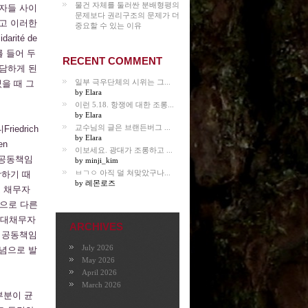
물건 자체를 둘러싼 분배형평의
무자들 사이
문제보다 권리구조의 문제가 더
이었고 이러한
중요할 수 있는 이유
rité de
 예를 들어 두
RECENT COMMENT
담하게 된
일부 극우단체의 시위는 그...
을 때 그
by Elara
이런 5.18. 항쟁에 대한 조롱...
by Elara
교수님의 글은 브랜든버그 ...
edrich
by Elara
en
이보세요. 광대가 조롱하고 ...
. 공동책임
by minji_kim
ㅂㄱㅇ 아직 덜 쳐맞았구나...
강하기 때
by 레몬로즈
고 채무자
으로 다른
연대채무자
ARCHIVES
 공동책임
July 2026
 개념으로 발
May 2026
April 2026
March 2026
부분이 균