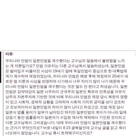
마쥬
우리나라 민법이 일본민법을 계수했다는 교수님의 말씀에서 불편함을 느끼
는 게 저뿐일가요? 민법 가르치는 다른 교수님께서 말씀하셨는데, 일본민법
은 탈아입구 비뚤어진 사상이 19세기 말에 독일민법이 중심으로 한 대륙법체
계가 계수하여 제정되었는데, 우리나라 민법은 해방 후에 제정되어 20세기 새
로운 법 이론과 사상을 반영하며 시기에서 너무 차이가 많이 나기 때문에 우
리나라 민법이 일본민법을 계수했다는 것은 말도 안 된다고 하셨습니다. 일본
민법은 강약약강의 일본 사무라이 군국주의 일본인 특유의 민족성을 자유지
상주의 자본주의에 기반한 것에 비해 우리나라 민법은 제정 당시 북한의 영향
이 있고 사회적, 경제적 상황을 고려하여 사회적 가치와 공익을 보다 강조하
고 진보적이어서 일본민법과 차이가 많이 난다고 하셨고요. 민법 제정 당시
일본식 법률 용어가 일부가 남아있긴 하지만 일본민법의 계수가 아니라 일제
강점기 동안 법률용어가 일본어가 수입된 역사적 맥락에서 기인한 것이라고
다른 교수님께서 그러셨습니다. 대체 우리나라 민법이 일본민법을 계수했다
는 근거가 무엇인지요? 바로 내일이 8.15 광복절인데 교수님 글을 읽고 욕이
나오려다 참았습니다. 교수님 혹시 토착왜구이신지요?