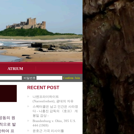
ATRIUM
비밀번호
Join
RECENT POST
나렌프라이하이트
(Narrenfreiheit), 광대의 자유
스펙터클은 남고 인간은 사라졌
다 - 나홍진 감독의 《호프》 개
봉일 감상 -
공동의 원
Brandenburg v. Ohio, 395 U.S.
립적으로 발
444 (1969)
착안하여 프
윤호근 가곡 리사이틀