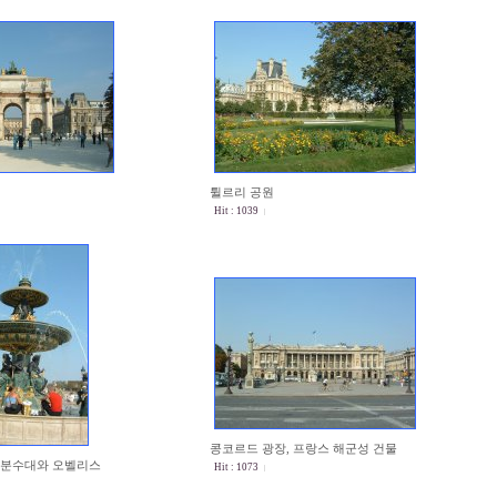
튈르리 공원
Hit : 1039
콩코르드 광장, 프랑스 해군성 건물
 분수대와 오벨리스
Hit : 1073