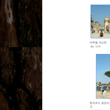
꺄루젤 개선문
Hit : 1279
콩코르드 광장의
크