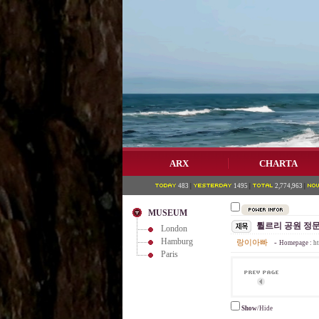
ARX
CHARTA
483
|
1495
|
2,774,963
|
MUSEUM
튈르리 공원 정
London
Hamburg
랑이아빠
-
Homepage :
h
Paris
Show
/Hide