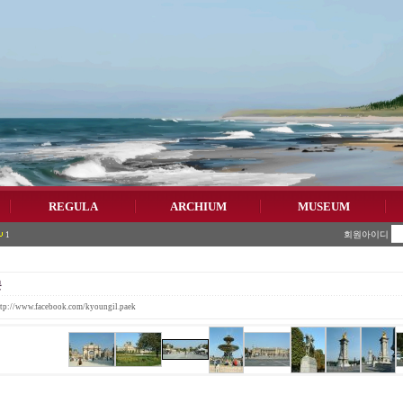
REGULA
ARCHIUM
MUSEUM
회원아이디
1
문
ttp://www.facebook.com/kyoungil.paek