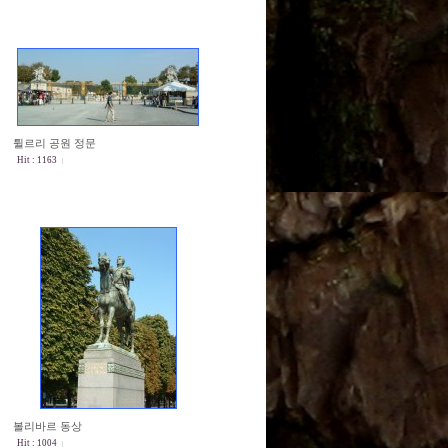
튈르리 공원 정문
Hit : 1163
볼리바르 동상
Hit : 1004