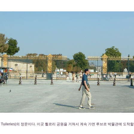
es Tuileries)의 정문이다. 이곳 튈르리 공원을 거쳐서 계속 가면 루브르 박물관에 도착할