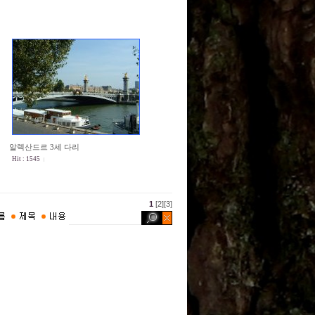
알렉산드르 3세 다리
Hit : 1545
1
[2]
[3]